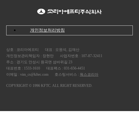
개인정보처리방침
상호 : 코리아에프티
대표 : 오원석, 김재산
개인정보관리책임자 : 장현만
사업자번호 : 107-87-32411
주소 : 경기도 안성시 원곡면 섬바위길 23
대표번호 : 1533-1610
대표팩스 : 031-656-4451
이메일 : vim_cs@kftec.com
호스팅서비스 :
웍스코리아
COPYRIGHT © 1996 KFTC. ALL RIGHT RESERVED.