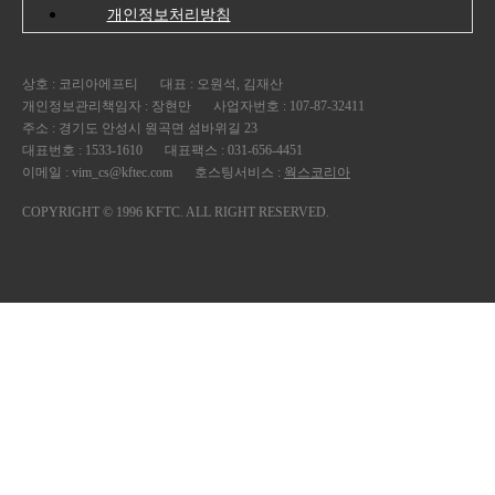
개인정보처리방침
상호 : 코리아에프티
대표 : 오원석, 김재산
개인정보관리책임자 : 장현만
사업자번호 : 107-87-32411
주소 : 경기도 안성시 원곡면 섬바위길 23
대표번호 : 1533-1610
대표팩스 : 031-656-4451
이메일 : vim_cs@kftec.com
호스팅서비스 :
웍스코리아
COPYRIGHT © 1996 KFTC. ALL RIGHT RESERVED.